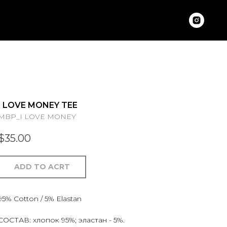
I LOVE MONEY TEE
MBP_I LOVE MONEY
$
35.00
ADD TO ACRT
95% Cotton / 5% Elastan
СОСТАВ: хлопок 95%; эластан - 5%.